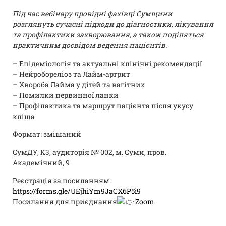
Під час вебінару провідні фахівці Сумщини
розглянуть сучасні підходи до діагностики, лікування
та профілактики захворювання, а також поділяться
практичним досвідом ведення пацієнтів.
– Епідеміологія та актуальні клінічні рекомендації
– Нейробореліоз та Лайм-артрит
– Хвороба Лайма у дітей та вагітних
– Помилки первинної ланки
– Профілактика та маршрут пацієнта після укусу
кліща
Формат: змішаний
СумДУ, К3, аудиторія № 002, м. Суми, пров.
Академічний, 9
Реєстрація за посиланням:
https://forms.gle/UEjhiYm9JaCX6P5i9
Посилання для приєднання
Zoom