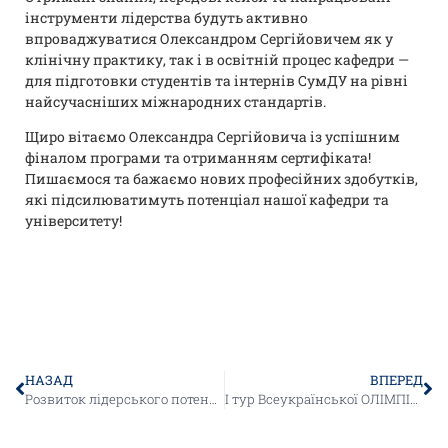
інструменти лідерства будуть активно
впроваджуватися Олександром Сергійовичем як у
клінічну практику, так і в освітній процес кафедри —
для підготовки студентів та інтернів СумДУ на рівні
найсучасніших міжнародних стандартів.
Щиро вітаємо Олександра Сергійовича із успішним
фіналом програми та отриманням сертифіката!
Пишаємося та бажаємо нових професійних здобутків,
які підсилюватимуть потенціал нашої кафедри та
університету!
НАЗАД
ВПЕРЕД
Розвиток лідерського потенціалу: викладач кафедри став учасником програми «PRO лідерство»
І тур Всеукраїнської ОЛІМПІАДИ з інфекційних хвороб