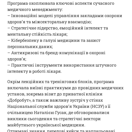
Програма охоплювала ключові аспекти сучасного
медичного менеджменту:
– Інноваційні моделі управління закладами охорони
здоров’я та міжсекторальну взаємодію;
– Стратегічне лідерство, емоційний інтелект та
ментальну стійкість лікаря;
– Кібербезпеку в галузі медицини та захист
персональних даних;
– Антикризові та бренд-комунікації в охороні
здоров’я;
– Практичні інструменти використання штучного
інтелекту в роботі лікаря.
Окрім лекційних та тренінгових блоків, програма
включала виїзні практикуми до провідних медичних
установ, зокрема візит до приватної клініки
«Добробут», а також важливу зустріч у стінах
Національної служби здоров’я України (НСЗУ) з її
очільницею Наталією Гусак, де обговорювалися
виклики сьогодення та стратегічні вектори
майбутнього української медицини.
Отримані знання, передові кейси та напрацьовані